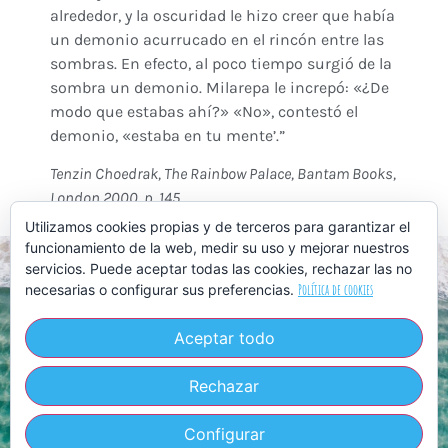
alrededor, y la oscuridad le hizo creer que había
un demonio acurrucado en el rincón entre las
sombras. En efecto, al poco tiempo surgió de la
sombra un demonio. Milarepa le increpó: «¿De
modo que estabas ahí?» «No», contestó el
demonio, «estaba en tu mente’.”
Tenzin Choedrak,
The Rainbow Palace,
Bantam Books,
London 2000, p. 145
Utilizamos cookies propias y de terceros para garantizar el
funcionamiento de la web, medir su uso y mejorar nuestros
servicios. Puede aceptar todas las cookies, rechazar las no
necesarias o configurar sus preferencias.
Política de cookies
Aceptar todo
La Ràpita | Tarragona @ 2022-2026 Todos los derechos
reservados
Rechazar
Política de Privacidad
Política de Cookies
Aviso Legal
Contacto
|
|
|
Configurar